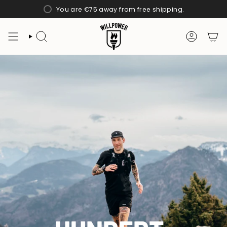
Skip
You are
€75
away from free shipping.
to
content
SEARCH
ACCOUN