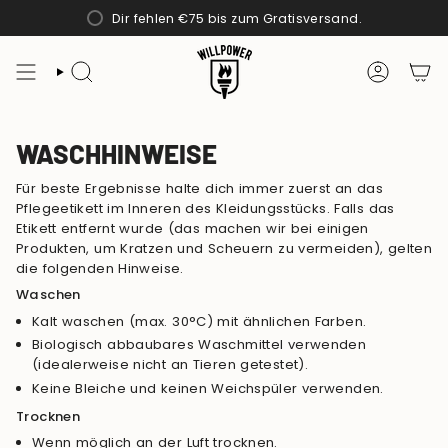
Zum
Dir fehlen
€75
bis zum Gratisversand.
Inhalt
springen
SUCHE
KONTO
WASCHHINWEISE
Für beste Ergebnisse halte dich immer zuerst an das
Pflegeetikett im Inneren des Kleidungsstücks. Falls das
Etikett entfernt wurde (das machen wir bei einigen
Produkten, um Kratzen und Scheuern zu vermeiden), gelten
die folgenden Hinweise.
Waschen
Kalt waschen (max. 30°C) mit ähnlichen Farben.
Biologisch abbaubares Waschmittel verwenden
(idealerweise nicht an Tieren getestet).
Keine Bleiche und keinen Weichspüler verwenden.
Trocknen
Wenn möglich an der Luft trocknen.