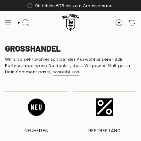
Zum
Dir fehlen
€75
bis zum Gratisversand.
Inhalt
springen
SUCHE
KONTO
GROSSHANDEL
Wir sind sehr wählerisch bei der Auswahl unserer B2B
Partner, aber wenn Du denkst, dass Willpower Stuff gut in
Dein Sortiment passt,
schreibt uns
.
NEUHEITEN
RESTBESTAND