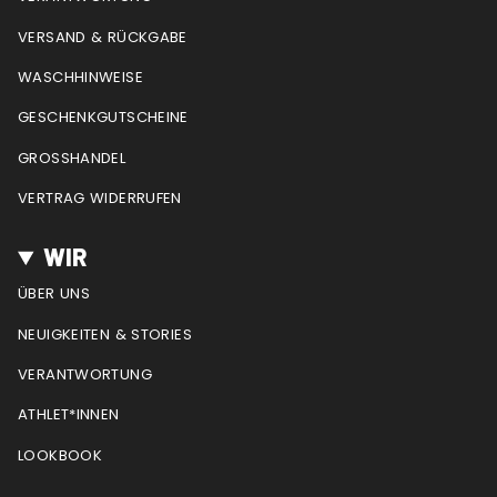
r
o
e
e
a
k
s
VERSAND & RÜCKGABE
m
t
WASCHHINWEISE
GESCHENKGUTSCHEINE
GROSSHANDEL
VERTRAG WIDERRUFEN
WIR
ÜBER UNS
NEUIGKEITEN & STORIES
VERANTWORTUNG
ATHLET*INNEN
LOOKBOOK