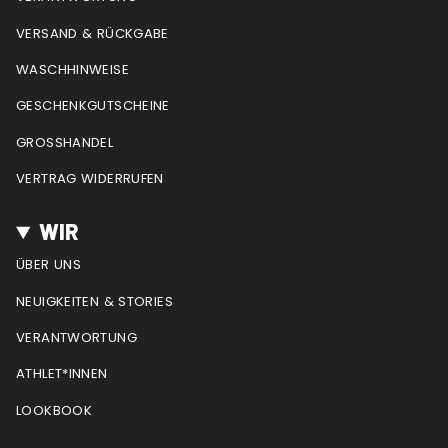
r
o
e
e
a
k
s
VERSAND & RÜCKGABE
m
t
WASCHHINWEISE
GESCHENKGUTSCHEINE
GROSSHANDEL
VERTRAG WIDERRUFEN
WIR
ÜBER UNS
NEUIGKEITEN & STORIES
VERANTWORTUNG
ATHLET*INNEN
LOOKBOOK