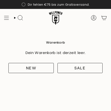
Zum
Dir fehlen
€75
bis zum Gratisversand.
Inhalt
springen
SUCHE
KONTO
Warenkorb
Dein Warenkorb ist derzeit leer.
NEW
SALE