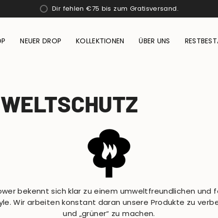
Dir fehlen
€75
bis zum Gratisversand.
OP
NEUER DROP
KOLLEKTIONEN
ÜBER UNS
RESTBES
WELTSCHUTZ
ower bekennt sich klar zu einem umweltfreundlichen und 
tyle. Wir arbeiten konstant daran unsere Produkte zu verb
und „grüner“ zu machen.