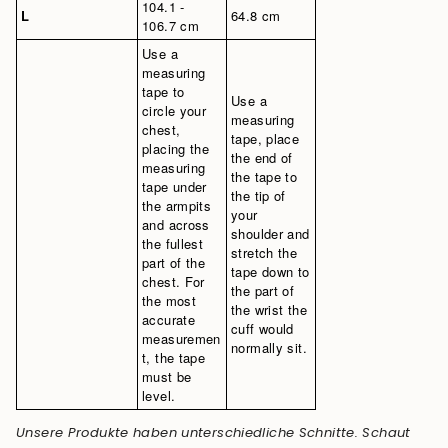
104.1 -
L
64.8 cm
106.7 cm
Use a
measuring
tape to
Use a
circle your
measuring
chest,
tape, place
placing the
the end of
measuring
the tape to
tape under
the tip of
the armpits
your
and across
shoulder and
the fullest
stretch the
part of the
tape down to
chest. For
the part of
the most
the wrist the
accurate
cuff would
measuremen
normally sit.
t, the tape
must be
level.
Unsere Produkte haben unterschiedliche Schnitte. Schaut