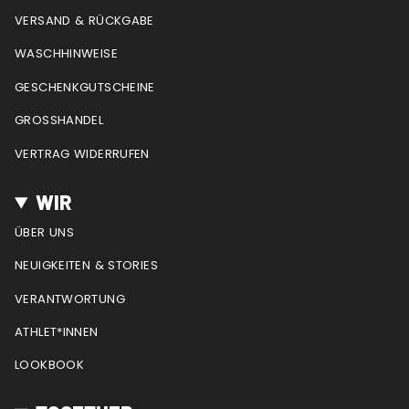
a
k
s
VERSAND & RÜCKGABE
m
t
WASCHHINWEISE
GESCHENKGUTSCHEINE
GROSSHANDEL
VERTRAG WIDERRUFEN
WIR
ÜBER UNS
NEUIGKEITEN & STORIES
VERANTWORTUNG
ATHLET*INNEN
LOOKBOOK