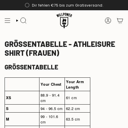
Zum
Dir fehlen
€75
bis zum Gratisversand.
Inhalt
springen
SUCHE
KONTO
GRÖSSENTABELLE - ATHLEISURE S
HIRT (FRAUEN)
GRÖSSENTABELLE
Your Arm
Your Chest
Length
88.9 - 91.4
XS
61 cm
cm
S
94 - 96.5 cm
62.2 cm
99 - 101.6
M
63.5 cm
cm