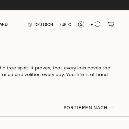
SPRACHE
WÄHRUNG
TAND
DEUTSCH
EUR €
KONTO
SUCHE
a free spirit. It proves, that every loss paves the
ce and volition every day. Your life is at hand.
SORTIEREN
SORTIEREN NACH
NACH